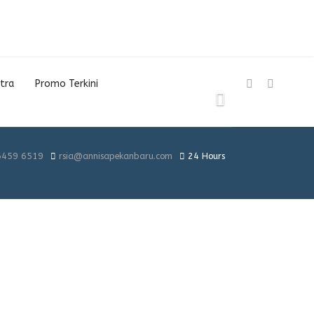
tra
Promo Terkini
6459 6519
rsia@annisapekanbaru.com
24 Hours