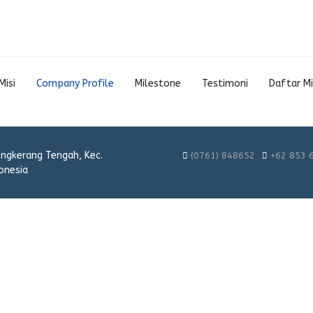
Misi
Company Profile
Milestone
Testimoni
Daftar Mi
engkerang Tengah, Kec.
(0761) 848652
+62 853 
onesia